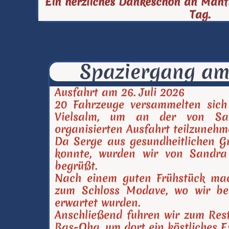
Ein herzliches Dankeschön an Manfr
Tag.
Spaziergang am 
Ausfahrt am 26. Juli 2026
20 Fahrzeuge versammelten sich
Vielsalm, um an der von Sa
organisierten Ausfahrt teilzunehm
Da Serge aus gesundheitlichen G
konnte, wurden wir von Sandra
begrüßt.
Nach einem guten Frühstück ma
zum Schloss Modave, wo wir ber
erwartet wurden.
Anschließend fuhren wir zum Res
Bas-Oha, um dort ein köstliches E