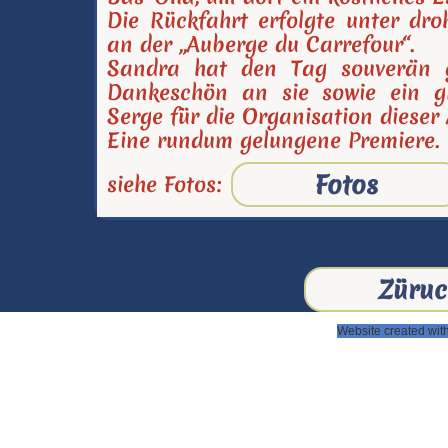
Die Rückfahrt erfolgte unter d
an der „Auberge du Carrefour“.
Sandra hat den Tag souverän ge
Dankeschön an sie sowie ein 
Serge für die Organisation dieser 
Eine rundum gelungene Premiere.
Fotos
siehe Fotos:
Züruc
Website created wit