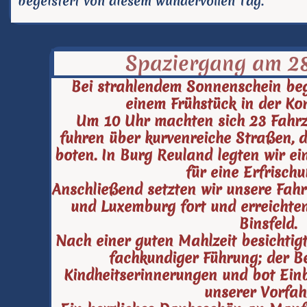
begeistert von diesem wundervollen Tag.
Spaziergang am 28
Bei strahlendem Sonnenschein be
einem Frühstück in der Ko
Um 10 Uhr machten sich 23 Fahr
fuhren über kurvenreiche Straßen, di
boten. In Burg Reuland legten wir e
für eine Erfrischu
Anschließend setzten wir unsere Fahr
und Luxemburg fort und erreicht
Binsfeld.
Nach einer guten Mahlzeit besichti
fachkundiger Führung; der Be
Kindheitserinnerungen und bot Einb
unserer Vorfah